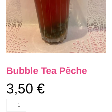
Bubble Tea Pêche
3,50
€
quantité
de
Bubble