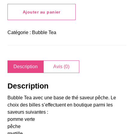
Tea
Pêche
Ajouter au panier
Catégorie :
Bubble Tea
Description
Avis (0)
Description
Bubble Tea avec une base de thé saveur pêche.
Le
choix des billes s’effectuent en boutique parmi les
saveurs suivantes :
pomme verte
pêche
myrtille