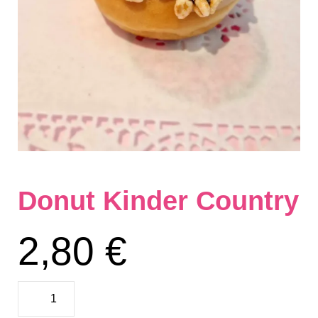
Donut Kinder Country
2,80
€
quantité
de
Donut