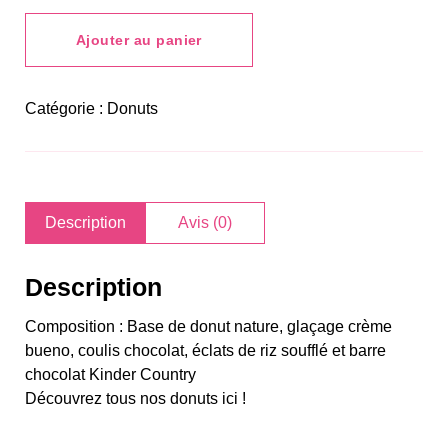
Kinder
Country
Ajouter au panier
Catégorie :
Donuts
Description
Avis (0)
Description
Composition : Base de donut nature, glaçage crème
bueno, coulis chocolat, éclats de riz soufflé et barre
chocolat Kinder Country
Découvrez tous nos donuts
ici
!