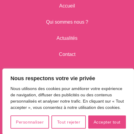
Accueil
Qui sommes nous ?
Actualités
Contact
Click and Collect
Nous respectons votre vie privée
Nous utilisons des cookies pour améliorer votre expérience
de navigation, diffuser des publicités ou des contenus
Conditions générales de vente
personnalisés et analyser notre trafic. En cliquant sur « Tout
Politique de protection des données
accepter », vous consentez à notre utilisation des cookies.
Mentions Légales
© Les délices d’Omer -
2026
Personnaliser
Tout rejeter
Accepter tout